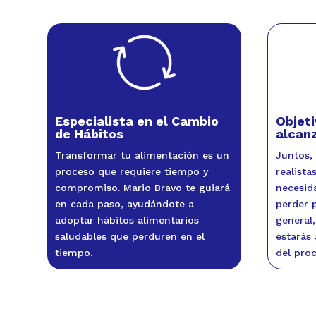
Especialista en el Cambio
Objeti
de Hábitos
alcan
Transformar tu alimentación es un
Juntos,
proceso que requiere tiempo y
realista
compromiso. Mario Bravo te guiará
necesida
en cada paso, ayudándote a
perder 
adoptar hábitos alimentarios
general,
saludables que perduren en el
estarás
tiempo.
del proc