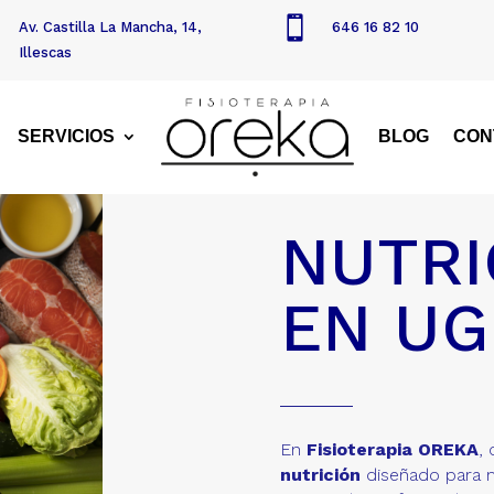

Av. Castilla La Mancha, 14,
646 16 82 10
Illescas
SERVICIOS
BLOG
CON
NUTRI
EN U
En
Fisioterapia OREKA
,
nutrición
diseñado para m