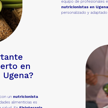
equipo de profesionales 
nutricionistas en Ugen
personalizado y adaptado 
rtante
erto en
e Ugena?
 con un
nutricionista
dades alimenticias es
e salud. En
Fisioterapia