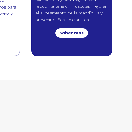
sea
reducir la tensión muscular, mejorar
mos para
el alineamiento de la mandíbula y
rtivo y
prevenir daños adicionales
Saber más