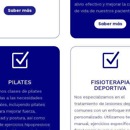
alivio efectivo y mejorar la c
Saber más
de vida de nuestros pacient
Saber más
Z
Z
PILATES
FISIOTERAPIA
DEPORTIVA
os clases de pilates
Nos especializamos en el
as a las necesidades
tratamiento de lesiones de
ales, incluyendo pilates
comunes con un enfoque int
ra mejorar fuerza,
personalizado. Utilizamos te
idad y postura, así como
manual, ejercicios específic
e ejercicios hipopresivos