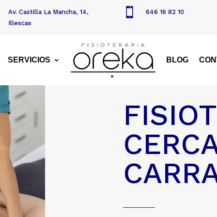

Av. Castilla La Mancha, 14,
646 16 82 10
Illescas
SERVICIOS
BLOG
CON
FISIO
CERCA
CARR