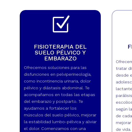
Z
FISIOTERAPIA DEL
F
SUELO PÉLVICO Y
EMBARAZO
Ofrecem
Ofrecemos soluciones para las
tratar d
disfunciones en pelviperineología,
desde e
como incontinencia urinaria, dolor
adolesc
pélvico y diástasis abdominal. Te
lactante
acompañamos en todas las etapas
parálisi
del embarazo y postparto. Te
escolio
ayudamos a fortalecer los
según l
músculos del suelo pélvico, mejorar
de cada
la estabilidad lumbo-pélvica y aliviar
mejorar 
el dolor. Comenzamos con una
de vida.