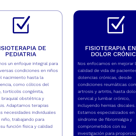
Z
Z
ISIOTERAPIA DE
FISIOTERAPIA EN
PEDIATRIA
DOLOR CRÓNI
os un enfoque integral para
Nos enfocamos en mejorar 
iversas condiciones en niños
calidad de vida de paciente
l nacimiento hasta la
dolencias crónicas, desde
encia, como cólicos del
condiciones reumáticas co
, tortícolis congénita,
artrosis y artritis, hasta dolo
s braquial obstétrica y
cervical y lumbar crónico,
sis. Adaptamos terapias
incluyendo hernias discales.
as necesidades individuales
Estamos especializados en 
 niño, trabajando para
síndrome de fibromialgia y
su función física y calidad
comprometidos con su
investigación para proporcio