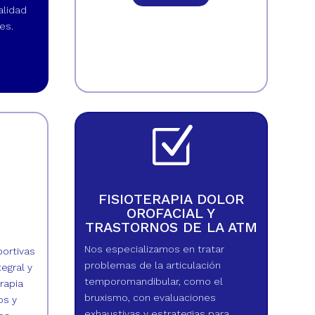
alidad
es.
Z
FISIOTERAPIA DOLOR
OROFACIAL Y
TRASTORNOS DE LA ATM
Nos especializamos en tratar
portivas
problemas de la articulación
egral y
temporomandibular, como el
rapia
bruxismo, con evaluaciones
os y
exhaustivas y estrategias para