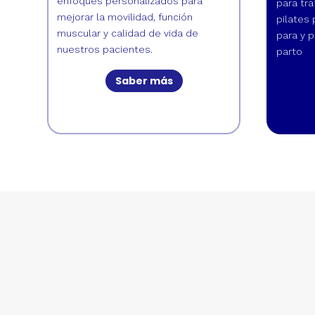
enfoques personalizados para
para tra
mejorar la movilidad, función
pilates
muscular y calidad de vida de
para y p
nuestros pacientes.
parto
Saber más