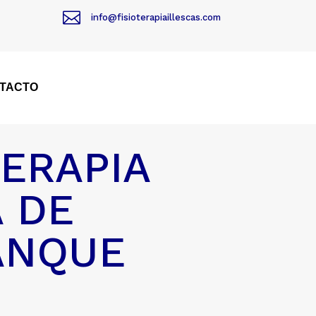

info@fisioterapiaillescas.com
TACTO
TERAPIA
 DE
ANQUE