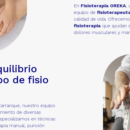
En
Fisioterapia OREKA
,
equipo de
fisioterapeut
calidad de vida. Ofrecemo
fisioterapia
que ayudan a l
dolores musculares y mant
uilibrio
o de fisio
Carranque, nuestro equipo
amiento de diversas
especializamos en técnicas
rapia manual, punción