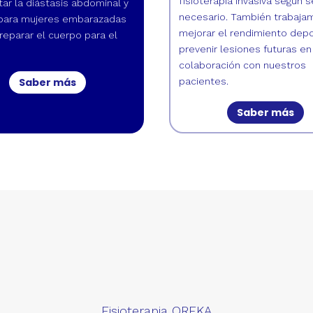
fisioterapia invasiva según 
tar la diástasis abdominal y
necesario. También trabaja
 para mujeres embarazadas
mejorar el rendimiento depo
reparar el cuerpo para el
prevenir lesiones futuras en
colaboración con nuestros
Saber más
pacientes.
Saber más
Fisioterapia OREKA