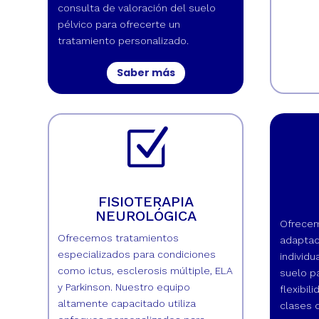
consulta de valoración del suelo
pélvico para ofrecerte un
tratamiento personalizado.
Saber más
Z
FISIOTERAPIA
NEUROLÓGICA
Ofrecem
Ofrecemos tratamientos
adaptad
especializados para condiciones
individu
como ictus, esclerosis múltiple, ELA
suelo pa
y Parkinson. Nuestro equipo
flexibil
altamente capacitado utiliza
clases d