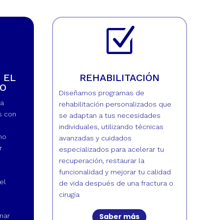
Z
 EL
REHABILITACIÓN
CO
Diseñamos programas de
la
rehabilitación personalizados que
s con
se adaptan a tus necesidades
individuales, utilizando técnicas
mo
avanzadas y cuidados
r
especializados para acelerar tu
recuperación, restaurar la
funcionalidad y mejorar tu calidad
el
de vida después de una fractura o
cirugía
Saber más
nar