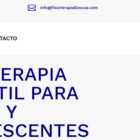

info@fisioterapiaillescas.com
TACTO
TERAPIA
TIL PARA
 Y
ESCENTES