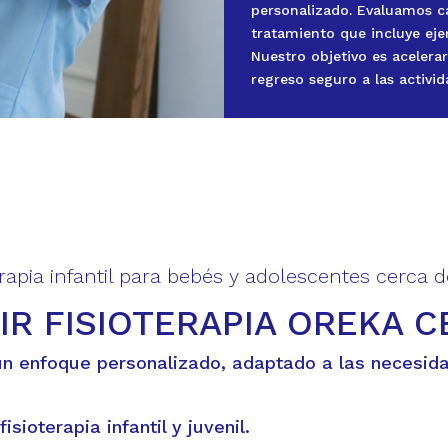
personalizado. Evaluamos c
tratamiento que incluye ejer
Nuestro objetivo es acelerar
regreso seguro a las activid
erapia infantil para bebés y adolescentes cerca d
IR FISIOTERAPIA OREKA C
 un enfoque personalizado, adaptado a las necesid
isioterapia infantil y juvenil.