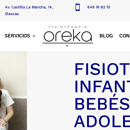

Av. Castilla La Mancha, 14,
646 16 82 10
Illescas
SERVICIOS
BLOG
CON
FISIO
INFAN
BEBÉS
ADOL