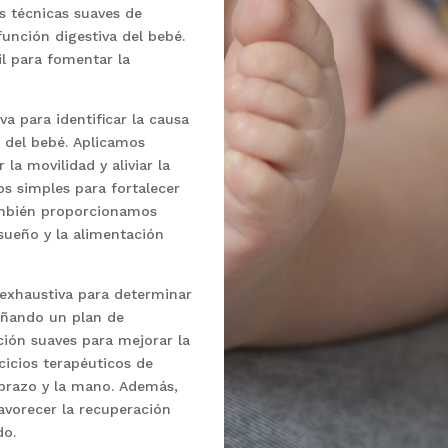
os técnicas suaves de
función digestiva del bebé.
l para fomentar la
a para identificar la causa
o del bebé. Aplicamos
la movilidad y aliviar la
s simples para fortalecer
También proporcionamos
sueño y la alimentación
exhaustiva para determinar
señando un plan de
ción suaves para mejorar la
cicios terapéuticos de
 brazo y la mano. Además,
avorecer la recuperación
do.